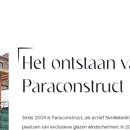
Het ontstaan 
Paraconstruct
Sinds 2009 is Paraconstruct, als actief familiebedr
plaatsen van exclusieve glazen windschermen. In 2